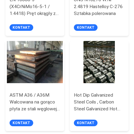
(X4CrNiMo16-5-1 /
2.4819 Hastelloy C-276
1.4418) Pręt okrągły ze
Sztabka polerowana
SITEMAP
stali nierdzewnej
110mm
KONTAKT
KONTAKT
PRIVACY
POLICY
ASTM A36 / A36M
Hot Dip Galvanized
Walcowana na gorąco
Steel Coils , Carbon
płyta ze stali węglowej
Steel Galvanized Hot
MS Walcowana na
Rolled Steel Coil For
gorąco płyta stalowa
Container Plate
KONTAKT
KONTAKT
A36