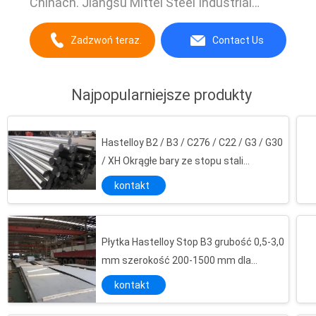
Chinach. Jiangsu Mittel Steel Industrial
Limited została założona w 1998 roku. jako
jeden z największych dystrybutorów i
Zadzwoń teraz.
Contact Us
producentów przemysłowych produktów ze
stali nierdzewnej i pochodnych w Wuxi,
utrzymujemy zapasy 50000 ton ...
Najpopularniejsze produkty
Hastelloy B2 / B3 / C276 / C22 / G3 / G30
/ XH Okrągłe bary ze stopu stali
nierdzewnej
kontakt
Płytka Hastelloy Stop B3 grubość 0,5-3,0
mm szerokość 200-1500 mm dla
przemysłu
kontakt