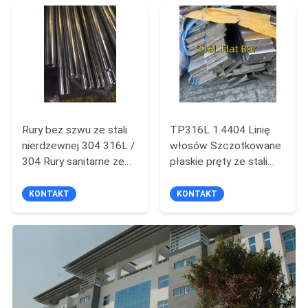
Rury bez szwu ze stali
TP316L 1.4404 Linię
nierdzewnej 304 316L /
włosów Szczotkowane
304 Rury sanitarne ze
płaskie pręty ze stali
stali nierdzewnej
nierdzewnej dla klamry
polerowane na połysk
schodowej AISI 316L
KONTAKT
KONTAKT
do transportu mleka
płaskie pręty