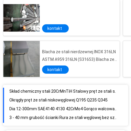
kontakt
Blacha ze stali nierdzewnej INOX 316LN
Skład chemiczny stali 20CrMnTiH Stalowy pręt ze stali stopowej ASTM AISI SAE8620
ASTM A959 316LN (S31653) Blacha ze
Okrągły pręt ze stali niskowęglowej Q195 Q235 Q345
stali nierdzewnej
kontakt
Dia 12-300mm SAE4140 4130 42CrMo4 Gorąco walcowana kolorowa pręta ze stali stopowej
3 - 40 mm grubość ścianki Rura ze stali węglowej bez szwu dla kotła, elektrociepłowni
ASME SA213 / GB9948 Rury stalowe bez szwu, konstrukcje stalowe
ASME SA213 / GB9948 Bezszwowa stalowa rura / rurka do urządzeń do pękania ropy naftowej
Rury stalowe bez szwu o grubych ściankach z włókna węglowego
Rura ze stali węglowej bez szwu gorącowalcowana / ciągniona na zimno, rozmiar Sa210c 1/2 &quot;- 36&quot;
ASTM A 106 GRB ciągniona na zimno bezszwowa rura stalowa do budowy