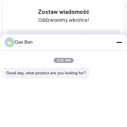
Rura węglowa walcowana na gorąco Bez szwu
Zostaw wiadomość
ASTM A53 B ASTM A106 B API 5L B rurka bez szwu ciągniona na zimno ze stali węglowej
Oddzwonimy wkrótce!
ASME SB-575 C-22 Płyta / płyta Hastelloy UNS N06022 do zastosowań morskich
C276 stop niklu ze stopu hastelloy ASTM B333 B2 C22 C2000 dla solarów
Płyta ASME SB-575 Hastelloy C4 UNS N06455 1mm - 60mm
Gao Ben
Q235 Q345 BCDE płyta ze stali walcowanej na zimno / gorąco walcowanej grubości 6 - 80 mm
ASTM 5120 / JIS SCr4250 / DIN 20Cr4 Płyta ze stali stopowej do sprężyny spiralnej i sprężyny płytkowej
4:51 AM
42CrMo4 / 4140 / 1.7225 / Scm 440 Stalowa płyta ze stali czarnej Powierzchnia / szlifowane / obrabiane
SS400 S275JR S355JR S355J0 S355J2 Walcowana na gorąco blacha ze stali stopowej EN10025
Good day, what product are you looking for?
Ss330 Ss400 Ss490 Ss540 Carbon / Alloy Steel Plate 1500 - 4100mm Szerokość
Płyty walcowane na gorąco 45# C45E SAE1045 4-120mm CK 45 CarbenSteel dla części maszyn ogólnych
popularne kategorie
Wszystko
Arkusz Stali
Płyty Ze Stali