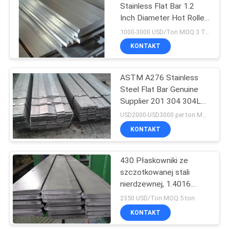
Stainless Flat Bar 1.2
Inch Diameter Hot Rolled
Cold Drawn
1000-3000 USD/Ton MOQ:3 Ton
KONTAKT
ASTM A276 Stainless
Steel Flat Bar Genuine
Supplier 201 304 304L
316 316L
USD2000-USD3000 per ton MOQ:3 tons
KONTAKT
430 Płaskowniki ze
szczotkowanej stali
nierdzewnej, 1.4016
Płaskownik ze stalową
2350 USD/Ton MOQ:5 ton
walcowaną na zimno 2B
KONTAKT