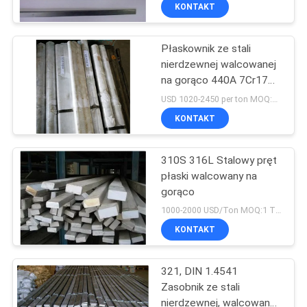
KONTROLA
KONTAKT
JAKOŚCI
Płaskownik ze stali
nierdzewnej walcowanej
SKONTAKTUJ
na gorąco 440A 7Cr17
SIĘ
High Carbon o szerokości
USD 1020-2450 per ton MOQ:1 tony
20mm - 650mm
Z
KONTAKT
NAMI
310S 316L Stalowy pręt
płaski walcowany na
AKTUALNOŚCI
gorąco
1000-2000 USD/Ton MOQ:1 TON
PRZYPADKI
KONTAKT
321, DIN 1.4541
COMPANY
Zasobnik ze stali
NEWS
nierdzewnej, walcowany