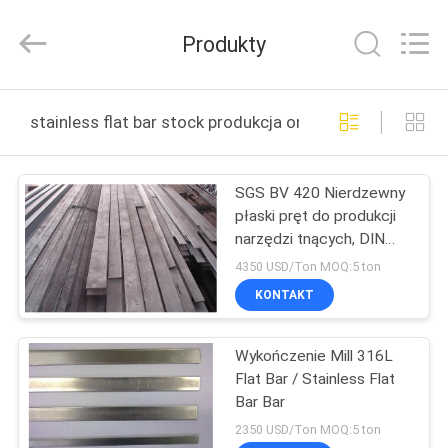
JIANGSU
MITTEL
STEEL
Produkty
INDUSTRIAL
LIMITED.
All
Rights
Reserved.
DOM
stainless flat bar stock produkcja online
PRODUKTY
SGS BV 420 Nierdzewny
płaski pręt do produkcji
O
narzędzi tnących, DIN
NAS
1.4021
4350 USD/Ton MOQ:5 ton
KONTAKT
WYCIECZKA
Wykończenie Mill 316L
PO
Flat Bar / Stainless Flat
FABRYCE
Bar Bar
2350 USD/Ton MOQ:5 ton