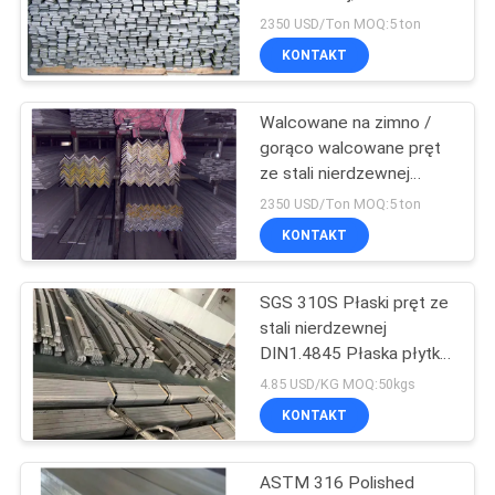
na gorąco Płaski pręt o
2350 USD/Ton MOQ:5 ton
grubości 2 mm - 80 mm
SITEMAP
KONTAKT
Walcowane na zimno /
PRIVACY
gorąco walcowane pręt
POLICY
ze stali nierdzewnej
316L, pręt SS 316L
2350 USD/Ton MOQ:5 ton
KONTAKT
SGS 310S Płaski pręt ze
stali nierdzewnej
DIN1.4845 Płaska płytka
Inox o wysokiej
4.85 USD/KG MOQ:50kgs
temperaturze
KONTAKT
ASTM 316 Polished