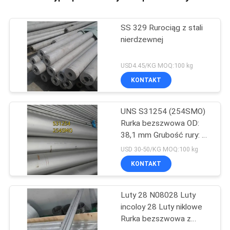
SS 329 Rurociąg z stali
nierdzewnej
USD4.45/KG MOQ:100 kg
KONTAKT
UNS S31254 (254SMO)
Rurka bezszwowa OD:
38,1 mm Grubość rury: 3
mm Długość 6M
USD 30-50/KG MOQ:100 kg
KONTAKT
Luty 28 N08028 Luty
incoloy 28 Luty niklowe
Rurka bezszwowa z