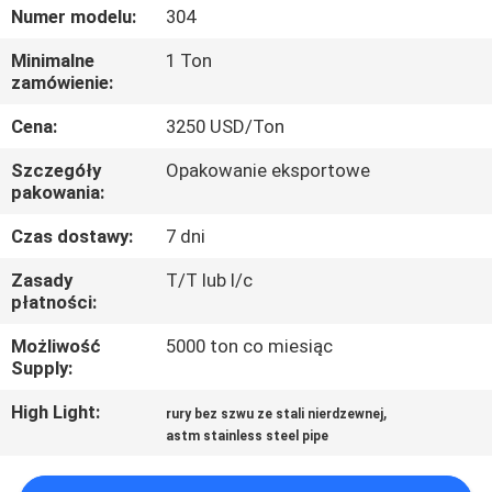
KONTROLA
Numer modelu:
304
JAKOŚCI
Minimalne
1 Ton
zamówienie:
SKONTAKTUJ
Cena:
3250 USD/Ton
SIĘ
Szczegóły
Opakowanie eksportowe
Z
pakowania:
NAMI
Czas dostawy:
7 dni
Zasady
T/T lub l/c
AKTUALNOŚCI
płatności:
Możliwość
5000 ton co miesiąc
Supply:
PRZYPADKI
High Light:
,
rury bez szwu ze stali nierdzewnej
astm stainless steel pipe
COMPANY
NEWS