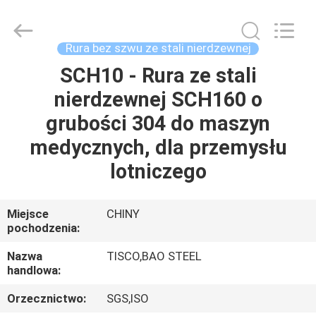
JIANGSU
MITTEL
STEEL
INDUSTRIAL
LIMITED.
Rura bez szwu ze stali nierdzewnej
All
Rights
Reserved.
SCH10 - Rura ze stali
DOM
nierdzewnej SCH160 o
PRODUKTY
grubości 304 do maszyn
medycznych, dla przemysłu
O
lotniczego
NAS
Miejsce
CHINY
pochodzenia:
WYCIECZKA
PO
Nazwa
TISCO,BAO STEEL
handlowa:
FABRYCE
Orzecznictwo:
SGS,ISO