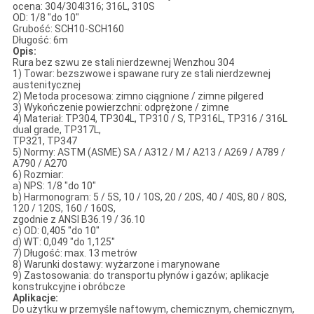
ocena: 304/304l316; 316L, 310S
OD: 1/8 "do 10"
Grubość: SCH10-SCH160
Długość: 6m
Opis:
Rura bez szwu ze stali nierdzewnej Wenzhou 304
1) Towar: bezszwowe i spawane rury ze stali nierdzewnej
austenitycznej
2) Metoda procesowa: zimno ciągnione / zimne pilgered
3) Wykończenie powierzchni: odprężone / zimne
4) Materiał: TP304, TP304L, TP310 / S, TP316L, TP316 / 316L
dual grade, TP317L,
TP321, TP347
5) Normy: ASTM (ASME) SA / A312 / M / A213 / A269 / A789 /
A790 / A270
6) Rozmiar:
a) NPS: 1/8 "do 10"
b) Harmonogram: 5 / 5S, 10 / 10S, 20 / 20S, 40 / 40S, 80 / 80S,
120 / 120S, 160 / 160S,
zgodnie z ANSI B36.19 / 36.10
c) OD: 0,405 "do 10"
d) WT: 0,049 "do 1,125"
7) Długość: max. 13 metrów
8) Warunki dostawy: wyżarzone i marynowane
9) Zastosowania: do transportu płynów i gazów; aplikacje
konstrukcyjne i obróbcze
Aplikacje:
Do użytku w przemyśle naftowym, chemicznym, chemicznym,