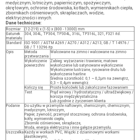
medycznym, lotniczym, papierniczym, spożywczym,
okrętowym, ochronie środowiska, kotłach, wymiennikach ciepła,
zbiornikach ciśnieniowych, skraplaczach, wodzie,
elektryczności i innych.
Dane techniczne:
Rozmiar
(12-219) x (1-5) x (800 - 13000) mm
Gatunek
304, 304L, TP304, TP304L, 316L, TP316L, 321, F321 itd.
materiału
Standard
ISO 9001 / ASTM A269 / A270 / A312 / A213, GB / T 14976 /
GB / T 13296 itp.
Opis
Metoda
Walcowane na zimno i walcowane na zimno
przetwarzania
Wykończenie
Zabieg: wyżarzanie i trawienie, matowe
powierzchni
wykończenie lub satynowane wykończenie
Wykończenie lustrzane, rysowanie drutu lub
wykończenie hairline
Średnia szorstkość: 0,1 ~ 0,2μm na zewnątrz,
0,3 ~ 0,4μm wewnątrz.
Kończy się
Proste końcówki lub zakończone fazowaniem
Test
Prąd wirowy / hydrostatyczny / ultradźwiękowy /
korozja międzykrystaliczna
Lub zgodnie z życzeniem klienta
Podanie
Do użytku w przemyśle naftowym, chemicznym, chemicznym,
medycznym, lotniczym,
Papier, żywność, przemysł stoczniowy, ochrona środowiska,
kotły, wymienniki ciepła,
Zbiorniki ciśnieniowe, skraplacze,
Woda, energia elektryczna i inne gałęzie przemysłu.
Uszczelka
Każdy w workach PVC, Wiązki z dzianinowymi workami
plastikowymi,