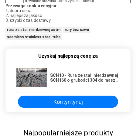
Drewniane skrzynki lub na życzenie klienta
Przewaga konkurencyjna:
1, dobra cena
2, najlepsza jakość
3. szybki czas dostawy
rura ze stali nierdzewnej astm
rury bez szwu
seamless stainless steel tube
Uzyskaj najlepszą cenę za
SCH10 - Rura ze stali nierdzewnej
SCH160 o grubości 304 do maszyn
medycznych, dla przemysłu
lotniczego
Kontyntynuj
Najpopularniejsze produkty