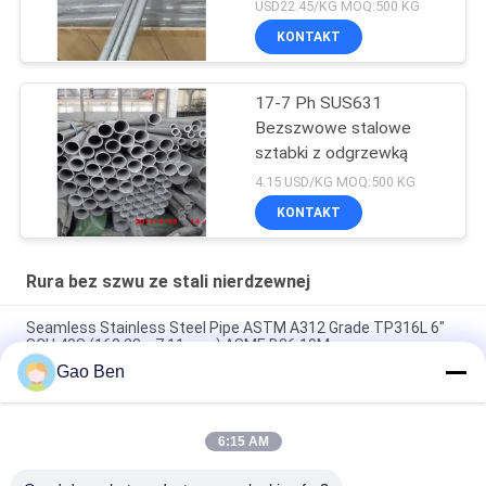
certyfikatem EN10204
USD22.45/KG MOQ:500 KG
3.1
KONTAKT
17-7 Ph SUS631
Bezszwowe stalowe
sztabki z odgrzewką
4.15 USD/KG MOQ:500 KG
KONTAKT
Rura bez szwu ze stali nierdzewnej
Seamless Stainless Steel Pipe ASTM A312 Grade TP316L 6"
SCH 40S (168.28 × 7.11 mm) ASME B36.19M
Gao Ben
C-276 N10276 Rura Hastelloy Hastelloy C276 Astm 494
Hastelloy C-276 Rura bez szwu Hastelloy C-276 Rura spawana
6:15 AM
Rura ze stali nierdzewnej 431 ciągniona na zimno rura bez
szwu DIN1.4057 SUS431