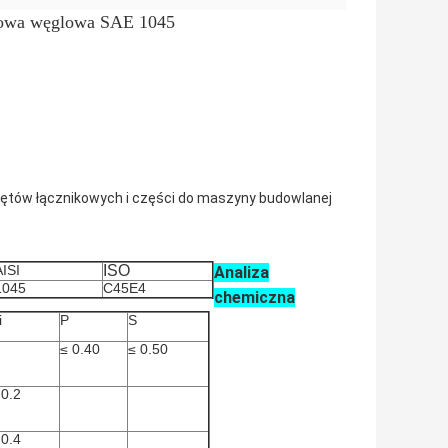
alowa węglowa SAE 1045
rętów łącznikowych i części do maszyny budowlanej
AISI
ISO
Analiza
1045
C45E4
chemiczna
i
P
S
≤ 0.40
≤ 0.50
 0.2
 0.4