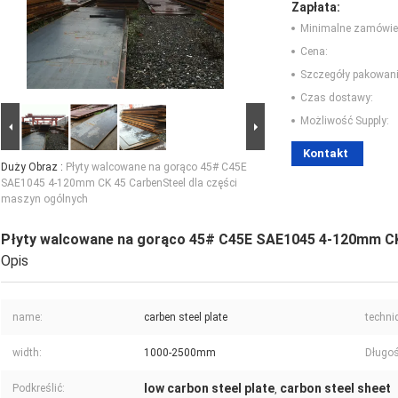
Zapłata:
Minimalne zamówie
Cena:
Szczegóły pakowani
Czas dostawy:
Możliwość Supply:
Kontakt
Duży Obraz :
Płyty walcowane na gorąco 45# C45E
SAE1045 4-120mm CK 45 CarbenSteel dla części
maszyn ogólnych
Płyty walcowane na gorąco 45# C45E SAE1045 4-120mm CK
Opis
name:
carben steel plate
techni
width:
1000-2500mm
Długoś
low carbon steel plate
carbon steel sheet
Podkreślić:
,