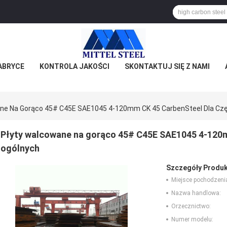
ABRYCE
KONTROLA JAKOŚCI
SKONTAKTUJ SIĘ Z NAMI
ne Na Gorąco 45# C45E SAE1045 4-120mm CK 45 CarbenSteel Dla Cz
Płyty walcowane na gorąco 45# C45E SAE1045 4-120m
ogólnych
Szczegóły Produk
Miejsce pochodzeni
Nazwa handlowa:
Orzecznictwo:
Numer modelu: