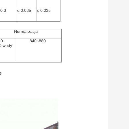
 0.3
≤ 0.035
≤ 0.035
Normalizacja
60
840~880
0 wody
e.