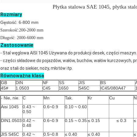
Płytka stalowa SAE 1045, płytka st
Rozmiary
Gęstość: 6-800 mm
Szerokość:200-2000 mm
Długość: 2000-6000 mm
Zastosowanie
- Stal węglowa AISI 1045 Używana do produkcji desek, części maszyn.
- części składowe do pojazdów, wałów, buchów, wałów kurczowych, p
oraz stali do siekier, noży, młotów itp.
Równoważna klasa
GB
DIN
NF
SS
JIS
BS
45#
1.0503
C45
1650
S45C
IC45/080A47
- Nie, nie.
C
Mn
Tak.
Kr
Cu
N
Aisi 1045
0.43 ~
0.6~0.9
0.10 ~ 0.60
0.50
DIN1.0503
0.42 ~
0.6~0.9
0.15 ~ 0.35
≤ 0.15
≤ 0.3
≤
0.48
JIS S45C
0.42 ~
0.5~0.8
≤ 0.40
≤ 0.40
≤