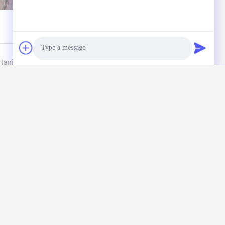
ytanie bezpośrednio do nas
Photo
Video Call
Audio Call
(
0
/ 3000)