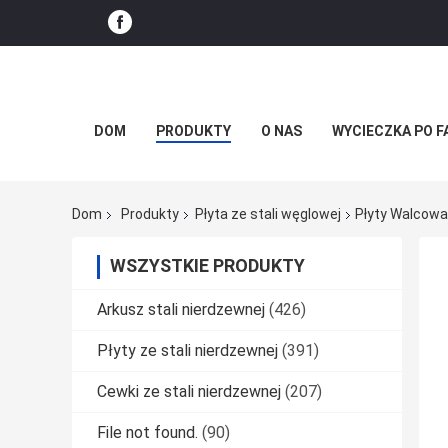
DOM
PRODUKTY
O NAS
WYCIECZKA PO F
Dom
Produkty
Płyta ze stali węglowej
Płyty Walcowa
WSZYSTKIE PRODUKTY
Arkusz stali nierdzewnej
(426)
Płyty ze stali nierdzewnej
(391)
Cewki ze stali nierdzewnej
(207)
File not found.
(90)