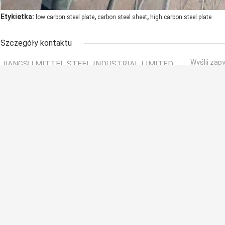
,
,
Etykietka:
low carbon steel plate
carbon steel sheet
high carbon steel plate
Szczegóły kontaktu
Wyślij zap
JIANGSU MITTEL STEEL INDUSTRIAL LIMITED
Osoba kontaktowa:
Mr. Gao Ben
Tel:
+86-18068357371
Faks:
86-0510-88680060
Inne produkty