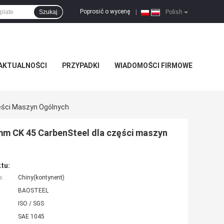
Poprosić o wycenę
Szukaj
|
Polish
AKTUALNOŚCI
PRZYPADKI
WIADOMOŚCI FIRMOWE
ęści Maszyn Ogólnych
m CK 45 CarbenSteel dla części maszyn
tu:
a:
Chiny(kontynent)
BAOSTEEL
ISO / SGS
SAE 1045