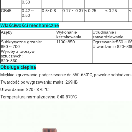
0.50
GB45
0.42 ~
0.5~0.8
0.17 ~ 0.37
≤ 0.25
≤ 0.25
≤
0.50
Właściwości mechaniczne
A
zęby
Wykonanie
Utrudnianie i
kształtowania
zatwardziawanie
Subkrytyczne grzanie:
1100~850
Ogrzewanie:
550 ~ 6
650 ~ 700
Utwardzanie:
820~86
Wyroby z tworzyw
sztucznych:
820~860
Obsługa cieplna
Miękkie zgrzewanie: podgrzewanie do 550-650°C, powolne schładzani
Twardość po wygrzewaniu: maks. 269HB
Utwardzanie: 820 - 870 °C
Temperatura normalizacyjna: 840-870°C