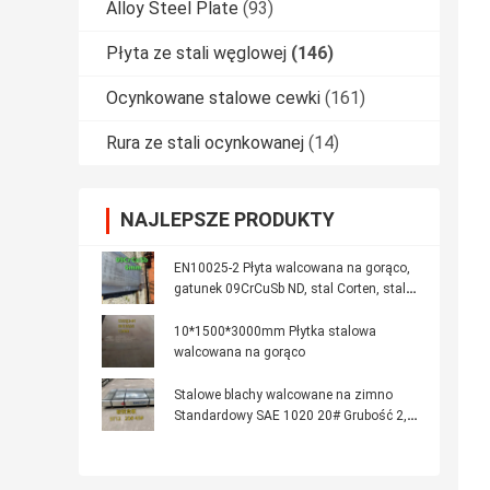
Alloy Steel Plate
(93)
Płyta ze stali węglowej
(146)
Ocynkowane stalowe cewki
(161)
Rura ze stali ocynkowanej
(14)
NAJLEPSZE PRODUKTY
EN10025-2 Płyta walcowana na gorąco,
gatunek 09CrCuSb ND, stal Corten, stal
Corten, kwas siarkowy, korozja punktu
rosy
10*1500*3000mm Płytka stalowa
walcowana na gorąco
Stalowe blachy walcowane na zimno
Standardowy SAE 1020 20# Grubość 2,5
mm 1250*2500mm