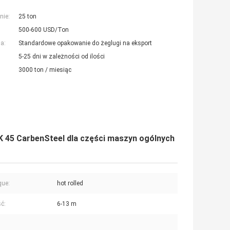
nie:
25 ton
500-600 USD/Ton
a:
Standardowe opakowanie do żeglugi na eksport
5-25 dni w zależności od ilości
3000 ton / miesiąc
 45 CarbenSteel dla części maszyn ogólnych
que:
hot rolled
ć:
6-13 m