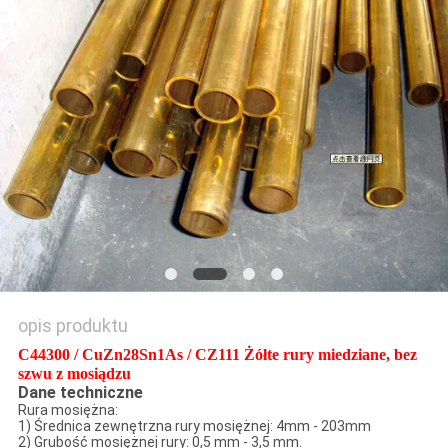
SITEMAP
PRIVACY
POLICY
opis produktu
C44300 / CuZn28Sn1As / CZ111 Żółte rury miedziane, bez
szwu z mosiądzu
Dane techniczne
Rura mosiężna:
1) Średnica zewnętrzna rury mosiężnej: 4mm - 203mm
2) Grubość mosiężnej rury: 0,5 mm - 3,5 mm.