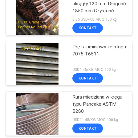
okrągły 120 mm Długość
1850 mm Czystość
miedzi 99,99%
8.35 USD/KG MOQ:100 kg
KONTAKT
Pręt aluminiowy ze stopu
7075 T6511
USD1.45/KG MOQ:100 kg
KONTAKT
Rura miedziana w kręgu
typu Pancake ASTM
B280
USD11.45/KG MOQ:100 kg
KONTAKT