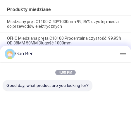
Produkty miedziane
Miedziany pręt C1100 Ø 40*1000mm 99,95% czystej miedzi
do przewodów elektrycznych
OFHC Miedziana pręta C10100 Procentalna czystość: 99,95%
OD 38MM 50MM Długość 1000mm
Gao Ben
Czyste 99,9% czerwone miedziane pręty 150 mm OD
czerwone miedziane pręty do uziemiania
4:08 PM
popularne kategorie
Wszystko
Good day, what product are you looking for?
Arkusz Stali 
Płyty Ze Stali 
Nierdzewnej
Nierdzewnej
Cewki Ze Stali 
File Not Found.
Nierdzewnej
Pręty Okrągłe Ze 