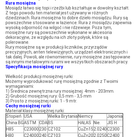
Rura mosiężna
Mosiądz łatwo się topi i rzeźbi lub kształtuje w dowolny kształt.
Z tego powodu ten materiał jest używany w różnych
dziedzinach.
Rura mosiężna to dobre dzieło mosiądzu.
Rury są
powszechnie stosowane w łazience.
Rura z mosiądzu zapewnia
wysoką odporność na wilgoć i nie rdzewieje.
Poza tym,
mosiężne rury są powszechnie wykonane w akcesoria
dekoracyjne, ze względu na ich złoty połysk, które są
polerowane.
Rury mosiężne są w produkcji liczników, przyrządów
precyzyjnych, anten telewizyjnych, urządzeń elektronicznych i
tak dalej.
Powoli, ale równomiernie, rury mosiężne zastępowane
są innymi metalowymi rurami we wszystkich obszarach pracy.
Specyfikacja mosiężnej rury
Wielkość produkcji mosiężnej rurki:
Możemy wyprodukować rurę mosiężną zgodnie z Twoimi
wymaganiami:
1) Średnica zewnętrzna rury mosiężnej: 4mm - 203mm.
2) Grubość mosiężnej rury: 0,5 mm - 3,5 mm
3) Prosto z mosiężnej rurki: 1 - 9 mtr.
Cechy mosiężnej rurki
Materiał klasy mosiężnej rurki:
Stopień
USA
Wielka Brytania
Niemcy
Japonia
China BG
ASTM
CDA
BS
HAŁAS
Nie.
JIS H
H85
C23000
230
CZ102
CuZn15
2.0240
C2300
H80
C24000
240
CZ103
CuZn20
2.0250
C2400