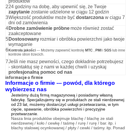
produktów
2
24 godziny na dobę, aby upewnić się, że Twoje
zapytanie
zostanie udzielone w ciągu 12 godzin
3
Większość produktów może być
dostarczona
w ciągu 7
dni od zamówienia
4
Drobne zamówienie próbne
może również zostać
zaakceptowane
5
Dostosowany
rozmiar i obróbka powierzchni jako twoje
wymaganie
6
Kontrola jakości
--- Możemy zapewnić kontrolę
MTC
,
PMI
i
SGS
lub inne
kontrole stron trzecich.
7
Jeśli nie masz pewności, czego dokładnie potrzebujesz
- skontaktuj się z nami w każdej chwili i uzyskaj
profesjonalną pomoc od nas
informacje o firmie
Informacje o firmie --- powód, dla którego
wybierzesz nas
Jesteśmy dużą firmą magazynową i posiadamy własną
fabrykę.
Specjalizujemy się w produktach ze stali nierdzewnej
od 23 lat, możemy dostarczyć usługi przetwarzania, w tym
cięcie, spawanie, obróbka powierzchni i precyzyjne
przetwarzanie.
Nasza linia produktów obejmuje blachę / blachę ze stali
nierdzewnej / koło / cewkę / taśmę / rurę / rurę / bar.
itp. i
blachy stalowej ocynkowanej / płyty / cewki / taśmy.
itp.
Ponad