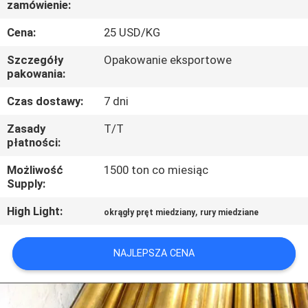
zamówienie:
KONTROLA
JAKOŚCI
Cena:
25 USD/KG
Szczegóły
Opakowanie eksportowe
SKONTAKTUJ
pakowania:
SIĘ
Czas dostawy:
7 dni
Z
Zasady
T/T
płatności:
NAMI
Możliwość
1500 ton co miesiąc
Supply:
AKTUALNOŚCI
High Light:
,
okrągły pręt miedziany
rury miedziane
PRZYPADKI
NAJLEPSZA CENA
COMPANY
NEWS