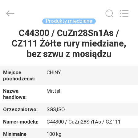
JIANGSU
MITTEL
STEEL
INDUSTRIAL
LIMITED.
Produkty miedziane
All
Rights
Reserved.
C44300 / CuZn28Sn1As /
DOM
CZ111 Żółte rury miedziane,
PRODUKTY
bez szwu z mosiądzu
O
Miejsce
CHINY
pochodzenia:
NAS
Nazwa
Mittel
handlowa:
WYCIECZKA
Orzecznictwo:
SGS,ISO
PO
FABRYCE
Numer modelu:
C44300 / CuZn28Sn1As / CZ111
Minimalne
100 kg