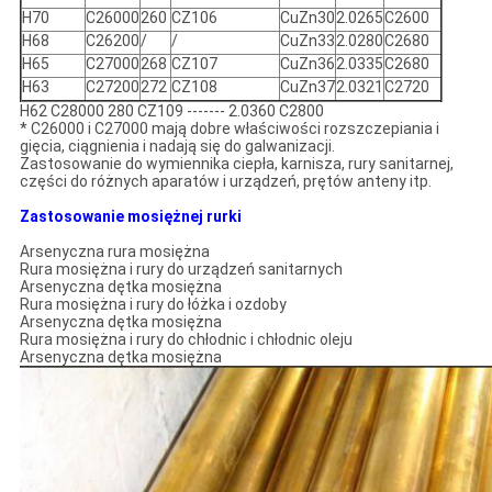
H70
C26000
260
CZ106
CuZn30
2.0265
C2600
H68
C26200
/
/
CuZn33
2.0280
C2680
H65
C27000
268
CZ107
CuZn36
2.0335
C2680
H63
C27200
272
CZ108
CuZn37
2.0321
C2720
H62 C28000 280 CZ109 ------- 2.0360 C2800
* C26000 i C27000 mają dobre właściwości rozszczepiania i
gięcia, ciągnienia i nadają się do galwanizacji.
Zastosowanie do wymiennika ciepła, karnisza, rury sanitarnej,
części do różnych aparatów i urządzeń, prętów anteny itp.
Zastosowanie mosiężnej rurki
Arsenyczna rura mosiężna
Rura mosiężna i rury do urządzeń sanitarnych
Arsenyczna dętka mosiężna
Rura mosiężna i rury do łóżka i ozdoby
Arsenyczna dętka mosiężna
Rura mosiężna i rury do chłodnic i chłodnic oleju
Arsenyczna dętka mosiężna