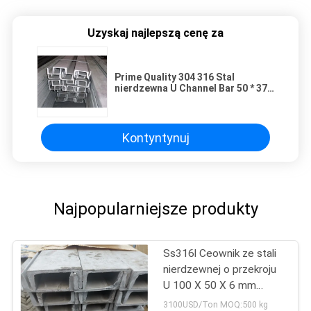
Uzyskaj najlepszą cenę za
Prime Quality 304 316 Stal
nierdzewna U Channel Bar 50 * 37 *
4,5 - 400 * 104 * 14.5
Kontyntynuj
Najpopularniejsze produkty
Ss316l Ceownik ze stali
nierdzewnej o przekroju
U 100 X 50 X 6 mm
Grubość wstęgi X 6 m
3100USD/Ton MOQ:500 kg