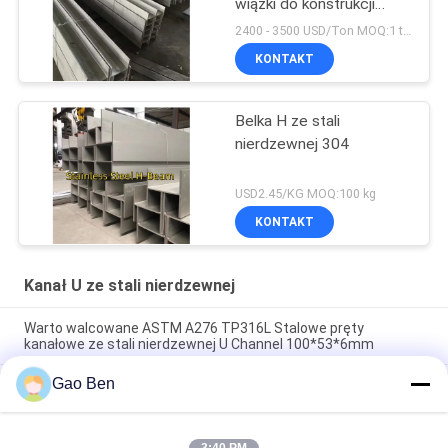
wiązki do konstrukcji
316L
2400 - 3500 USD/Ton MOQ:1 tona
KONTAKT
Belka H ze stali
nierdzewnej 304
USD2.45/KG MOQ:100 kg
KONTAKT
Kanał U ze stali nierdzewnej
Warto walcowane ASTM A276 TP316L Stalowe pręty
kanałowe ze stali nierdzewnej U Channel 100*53*6mm
Gao Ben
Pręt kanałowy ze stali nierdzewnej walcowany na gorąco
ASTM A276 10# 100mm x 50mm x 5mm grubości Profil C
SS316L