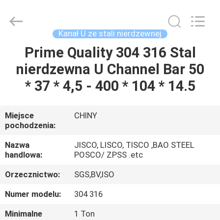
JIANGSU
MITTEL
STEEL
INDUSTRIAL
LIMITED.
Kanał U ze stali nierdzewnej
All
Rights
Reserved.
Prime Quality 304 316 Stal
DOM
nierdzewna U Channel Bar 50
PRODUKTY
* 37 * 4,5 - 400 * 104 * 14.5
O
Miejsce
CHINY
pochodzenia:
NAS
Nazwa
JISCO, LISCO, TISCO ,BAO STEEL
handlowa:
POSCO/ ZPSS .etc
WYCIECZKA
Orzecznictwo:
SGS,BV,ISO
PO
FABRYCE
Numer modelu:
304 316
Minimalne
1 Ton