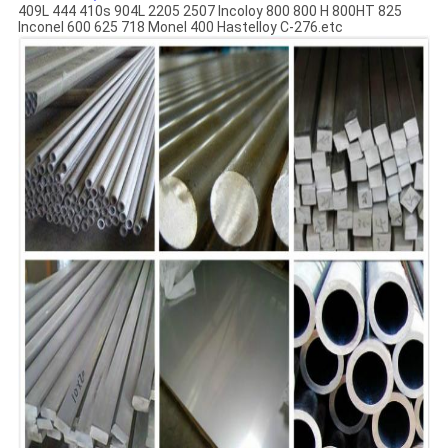
409L 444 410s 904L 2205 2507 Incoloy 800 800 H 800HT 825
Inconel 600 625 718 Monel 400 Hastelloy C-276.etc