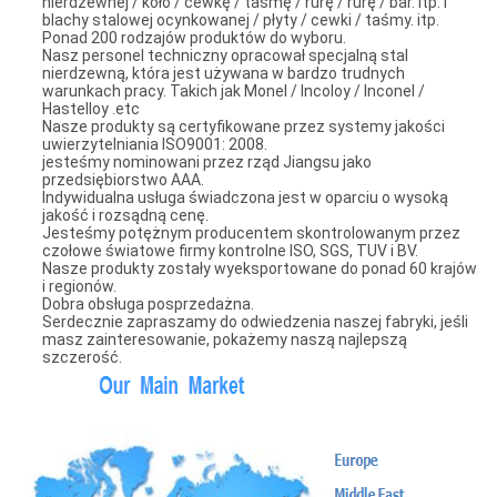
nierdzewnej / koło / cewkę / taśmę / rurę / rurę / bar. itp. i
blachy stalowej ocynkowanej / płyty / cewki / taśmy. itp.
Ponad 200 rodzajów produktów do wyboru.
Nasz personel techniczny opracował specjalną stal
nierdzewną, która jest używana w bardzo trudnych
warunkach pracy. Takich jak Monel / Incoloy / Inconel /
Hastelloy .etc
Nasze produkty są certyfikowane przez systemy jakości
uwierzytelniania ISO9001: 2008.
jesteśmy nominowani przez rząd Jiangsu jako
przedsiębiorstwo AAA.
Indywidualna usługa świadczona jest w oparciu o wysoką
jakość i rozsądną cenę.
Jesteśmy potężnym producentem skontrolowanym przez
czołowe światowe firmy kontrolne ISO, SGS, TUV i BV.
Nasze produkty zostały wyeksportowane do ponad 60 krajów
i regionów.
Dobra obsługa posprzedażna.
Serdecznie zapraszamy do odwiedzenia naszej fabryki, jeśli
masz zainteresowanie, pokażemy naszą najlepszą
szczerość.