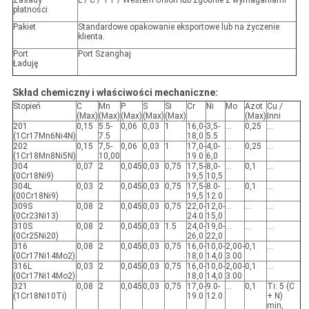
Zasady
L / C / TT / Western Union lub zgodnie z wymaganiami
płatności
Pakiet
Standardowe opakowanie eksportowe lub na życzenie
klienta.
Port
Port Szanghaj
Ładuję
Skład chemiczny i właściwości mechaniczne:
Stopień
C
Mn
P
S
Si
Cr
Ni
Mo
Azot
Cu /
(Max)
(Max)
(Max)
(Max)
(Max)
(Max)
Inni
201
0,15
5.5-
0,06
0,03
1
16,0-
3,5-
...
0,25
...
(1Cr17Mn6Ni4N)
7.5
18,0
5.5
202
0,15
7,5-
0,06
0,03
1
17,0-
4,0-
...
0,25
...
(1Cr18Mn8Ni5N)
10,00
19.0
6,0
304
0,07
2
0,045
0,03
0,75
17,5-
8,0-
...
0,1
...
(0Cr18Ni9)
19,5
10,5
304L
0,03
2
0,045
0,03
0,75
17,5-
8.0-
...
0,1
...
(00Cr18Ni9)
19,5
12.0
309S
0,08
2
0,045
0,03
0,75
22,0-
12,0-
...
...
...
(0Cr23Ni13)
24.0
15,0
310S
0,08
2
0,045
0,03
1.5
24,0-
19,0-
...
...
...
(0Cr25Ni20)
26,0
22,0
316
0,08
2
0,045
0,03
0,75
16,0-
10,0-
2,00-
0,1
...
(0Cr17Ni14Mo2)
18,0
14,0
3.00
316L
0,03
2
0,045
0,03
0,75
16,0-
10,0-
2,00-
0,1
...
(0Cr17Ni14Mo2)
18,0
14,0
3.00
321
0,08
2
0,045
0,03
0,75
17,0-
9.0-
...
0,1
Ti: 5 (C
(1Cr18Ni10Ti)
19.0
12.0
+ N)
min,