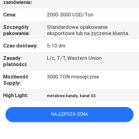
zamówienie:
KONTROLA
JAKOŚCI
Cena:
2000-3000 USD/Ton
Szczegóły
Standardowe opakowanie
SKONTAKTUJ
pakowania:
eksportowe lub na życzenie klienta.
SIĘ
Czas dostawy:
5-10 dni
Z
Zasady
L/c, T/T, Western Union
płatności:
NAMI
Możliwość
3000 TON miesięcznie
Supply:
AKTUALNOŚCI
High Light:
,
metalowe kanały
kanał SS
PRZYPADKI
NAJLEPSZA CENA
COMPANY
NEWS