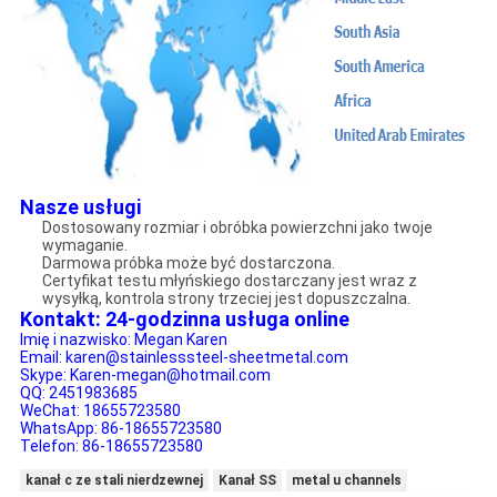
Nasze usługi
Dostosowany rozmiar i obróbka powierzchni jako twoje
wymaganie.
Darmowa próbka może być dostarczona.
Certyfikat testu młyńskiego dostarczany jest wraz z
wysyłką, kontrola strony trzeciej jest dopuszczalna.
Kontakt: 24-godzinna usługa online
Imię i nazwisko: Megan Karen
Email:
karen@stainlesssteel-sheetmetal.com
Skype:
Karen-megan@hotmail.com
QQ: 2451983685
WeChat: 18655723580
WhatsApp: 86-18655723580
Telefon: 86-18655723580
kanał c ze stali nierdzewnej
Kanał SS
metal u channels