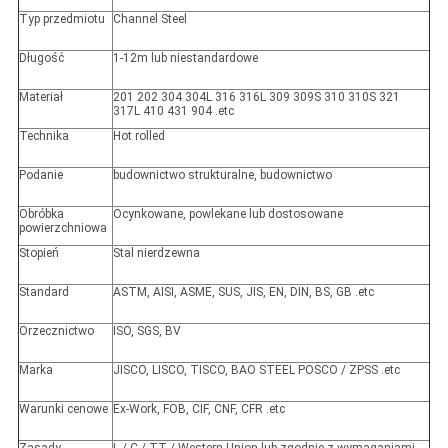
Typ przedmiotu
Channel Steel
Długość
1-12m lub niestandardowe
Materiał
201 202 304 304L 316 316L 309 309S 310 310S 321
317L 410 431 904 .etc
Technika
Hot rolled
Podanie
budownictwo strukturalne, budownictwo
Obróbka
Ocynkowane, powlekane lub dostosowane
powierzchniowa
Stopień
Stal nierdzewna
Standard
ASTM, AISI, ASME, SUS, JIS, EN, DIN, BS, GB .etc
Orzecznictwo
ISO, SGS, BV
Marka
JISCO, LISCO, TISCO, BAO STEEL POSCO / ZPSS .etc
Warunki cenowe
Ex-Work, FOB, CIF, CNF, CFR .etc