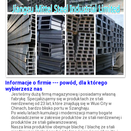
Informacje o firmie --- powód, dla którego
wybierzesz nas
Jesteśmy dużą firmą magazynową i posiadamy własną
fabrykę. Specjalizujemy się w produktach ze stali
nierdzewnej od 23 lat, które znajdują się w Wuxi City w
Chinach, bardzo blisko portu w Szanghaju.
Po wielu latach kumulacji i modernizacji mamy bogate
doświadczenie w zakresie produktów ze stali nierdzewnej i
produktów ze stali galwanizowanej.
Nasza linia produktów obejmuje blachę / blachę ze stali