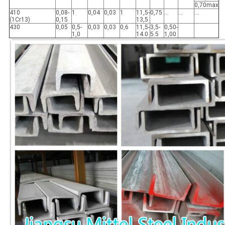
0,70max
410
0,08-
1
0,04
0,03
1
11,5-
0,75
...
...
...
(1Cr13)
0,15
13,5
430
0,05
0,5-
0,03
0,03
0,6
11,5-
3,5-
0,50-
1,0
14.0
5.5
1,00