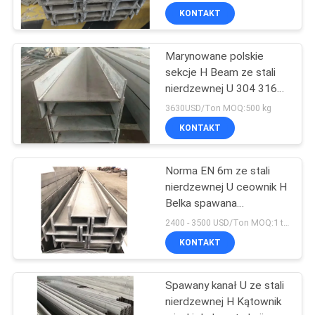
KONTAKT
Marynowane polskie
sekcje H Beam ze stali
nierdzewnej U 304 316
310s
3630USD/Ton MOQ:500 kg
KONTAKT
Norma EN 6m ze stali
nierdzewnej U ceownik H
Belka spawana
polerowana
2400 - 3500 USD/Ton MOQ:1 tona
KONTAKT
Spawany kanał U ze stali
nierdzewnej H Kątownik