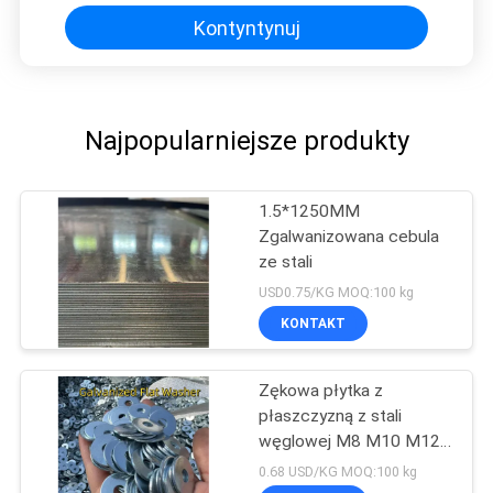
Kontyntynuj
Najpopularniejsze produkty
1.5*1250MM
Zgalwanizowana cebula
ze stali
USD0.75/KG MOQ:100 kg
KONTAKT
Zękowa płytka z
płaszczyzną z stali
węglowej M8 M10 M12
M16 M20 M25
0.68 USD/KG MOQ:100 kg