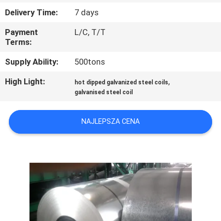
KONTROLA
Delivery Time:
7 days
JAKOŚCI
Payment
L/C, T/T
Terms:
SKONTAKTUJ
Supply Ability:
500tons
SIĘ
High Light:
,
hot dipped galvanized steel coils
Z
galvanised steel coil
NAMI
NAJLEPSZA CENA
AKTUALNOŚCI
PRZYPADKI
COMPANY
NEWS