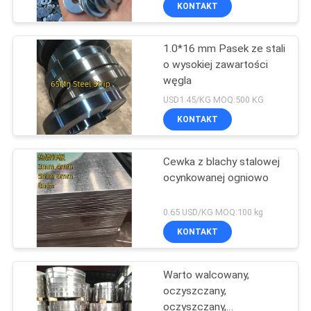
KONTAKT
1.0*16 mm Pasek ze stali
o wysokiej zawartości
węgla
USD1.45/KG MOQ:500 KG
KONTAKT
Cewka z blachy stalowej
ocynkowanej ogniowo
0.65 USD/KG MOQ:100 kg
KONTAKT
Warto walcowany,
oczyszczany,
oczyszczany,