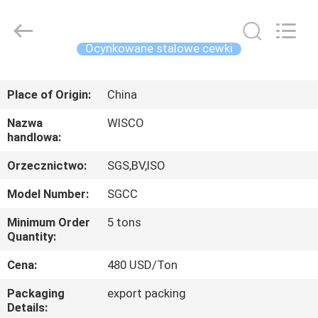
JIANGSU
MITTEL
STEEL
INDUSTRIAL
LIMITED.
Ocynkowane stalowe cewki
All
Rights
Reserved.
DOM
Place of Origin:
China
PRODUKTY
Nazwa
WISCO
handlowa:
O
Orzecznictwo:
SGS,BV,ISO
NAS
Model Number:
SGCC
Minimum Order
5 tons
WYCIECZKA
Quantity:
PO
Cena:
480 USD/Ton
FABRYCE
Packaging
export packing
Details: