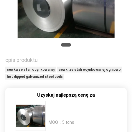
SITEMAP
PRIVACY
POLICY
opis produktu
cewka ze stali ocynkowanej
cewki ze stali ocynkowanej ogniowo
hot dipped galvanized steel coils
Uzyskaj najlepszą cenę za
MOQ：
5 tons